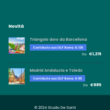
spettacoli serali. Uso dei campi da
tennis e campo da padel in orario
diurno. Animazione soft, operativa 6
giorni a settimana diurna e, serale
Novità
fino alle 23.00.
BRACCIALI IDENTIFICATIVI
: con il
Triangolo doro da Barcellona
precipuo scopo di salvaguardia della
Contributo soci DLF Roma: € 105
sicurezza e della esatta
€1,215
Da
identificazione degli Ospiti del
Resort, forniremo, all’arrivo, per avere
accesso a tutti i servizi, braccialetti
Madrid Andalucia e Toledo
da polso che chiediamo di
Contributo soci DLF Roma: € 85
mantenere per l’intera durata del
€985
Da
soggiorno.
MONEY CARD
: Per il
pagamento di tutti gli extra, è
obbligatorio l’uso di una tessera
prepagata. La cauzione e il credito
© 2024 Studio De Santi