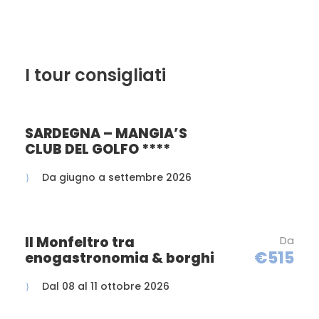
richiesta vellutate di prodotti di
stagione. Offre inoltre pastina,
condimenti e frutta fresca. SPIAGGIA:
La struttura dispone del suo lido con
I tour consigliati
beach bar. A soli 300 mt dalla
struttura si estende l’ampia spiaggia
privata di sabbia fine e dorata,
SARDEGNA – MANGIA’S
attrezzata con ombrelloni sdraio e
CLUB DEL GOLFO ****
lettini, collegata al complesso da un
percorso pianeggiante e
Da giugno a settembre 2026
comodamente raggiungibile a piedi.
ANIMALI: Non ammessi.
SOGGIORNI: da Domenica ore 17:00 a
Il Monfeltro tra
Da
Domenica ore 10:00. Il soggiorno
€515
enogastronomia & borghi
comincerà con la cena del giorno di
arrivo e terminerà con la colazione
Dal 08 al 11 ottobre 2026
del giorno di partenza.