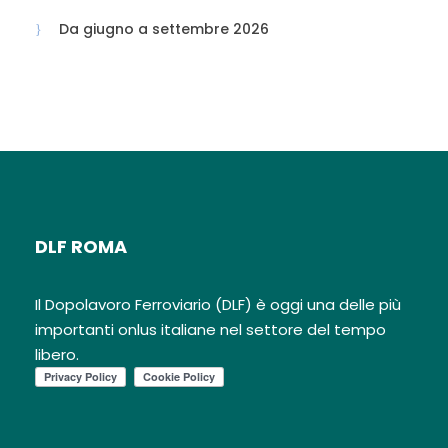
pagare in loco dai 6 anni, include
Da giugno a settembre 2026
animazione diurna e serale, miniclub
4/12 anni, piscina, corsi sportivi
collettivi; utilizzo delle strutture
sportive secondo programma di
animazione.
ANIMALI:
non ammessi.
SOGGIORNI
: Dalla cena della
Domenica (consegna camere ore
17:00) al pranzo della Domenica
(rilascio camere ore 10:00); non si
DLF ROMA
accettano arrivi per il pranzo.
Soggiorni inferiori a 7 notti solo su
Il Dopolavoro Ferroviario (DLF) è oggi una delle più
richiesta.
importanti onlus italiane nel settore del tempo
libero.