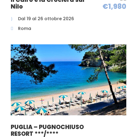
16/06 al 08/09 a posti limitati)
€1,980
Nilo
sistemazione in suite o comfort,
servizio pasti (colazione a buffet,
Dal 19 al 26 ottobre 2026
pranzo e cena serviti al tavolo con
Roma
antipasti e dolce al buffet) in saletta
VIP riservata. Bevande in bottiglia:
acqua minerale e vino di etichette
selezionate, servizio spiaggia in
prima fila con n.1 ombrellone e 2
lettini per camera, teli mare con
cambio giornaliero, servizio Wi-fi
disponibile in camera.
SPIAGGIA
:
appena al di là della strada, è di
sabbia bianca e fine ed è
attrezzata: Servizio spiaggia (da
prenotare e pagare esclusivamente
in loco all’arrivo);
TESSERA CLUB
:
PUGLIA – PUGNOCHIUSO
(servizi attivi dal 09/06 al 15/09): Da
RESORT ***/****