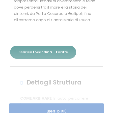
rappresenta un’oasi di divertimento e relax,
dove perdersi tra il mare e la storia dei
dintorni, da Porto Cesareo a Gallipoli, fino
all’estremo capo di Santa Maria di Leuca.
Scarica Locandina - Tariffe
Dettagli Struttura
COME ARRIVARE
: In auto: percorrere
l’autostrada Bari – Taranto,
proseguire con la statale 172 fino a
LEGGI DI PIÙ