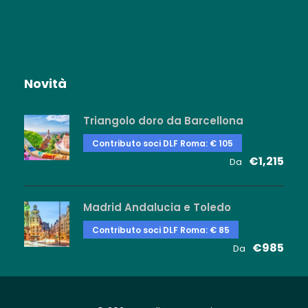
Novità
Triangolo doro da Barcellona
Contributo soci DLF Roma: € 105
€1,215
Da
Madrid Andalucia e Toledo
Contributo soci DLF Roma: € 85
€985
Da