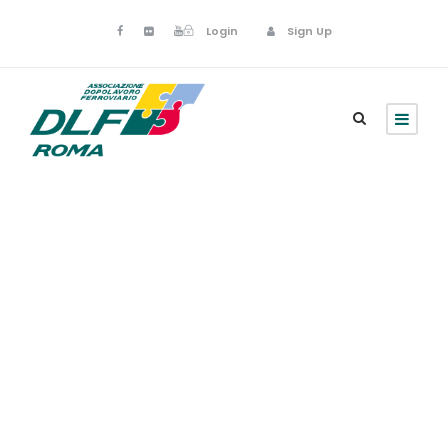
Login
Sign Up
Tour 2000
America Latina