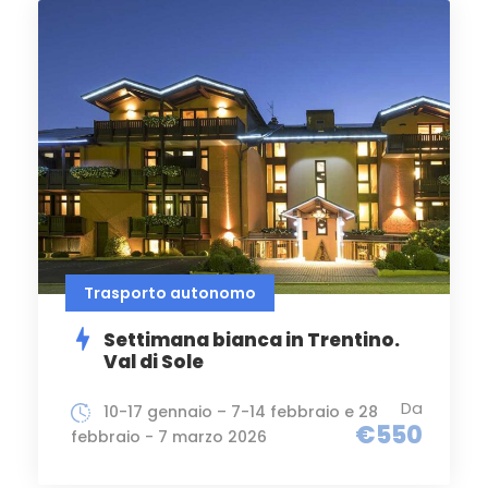
Trasporto autonomo
Settimana bianca in Trentino.
Val di Sole
Da
10-17 gennaio – 7-14 febbraio e 28
€550
febbraio - 7 marzo 2026