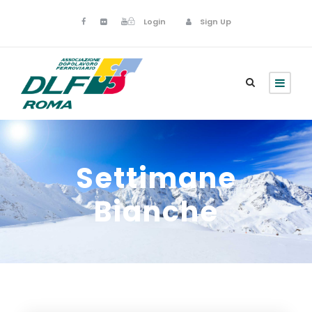
Login
Sign Up
Settimane
Bianche