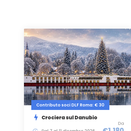
Contributo soci DLF Roma: € 30
Crociera sul Danubio
Da
€1,180
Dal 7 al 11 dicembre 2026