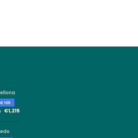
ellona
 € 105
€1,215
a
ledo