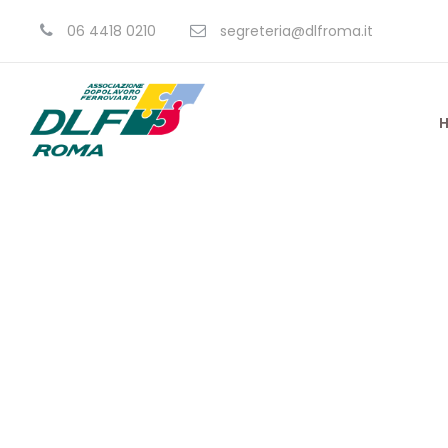
06 4418 0210
segreteria@dlfroma.it
M