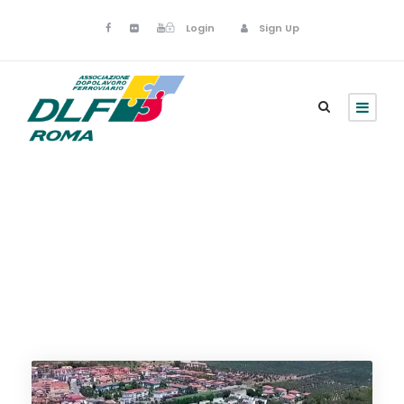
Login
Sign Up
Calabria