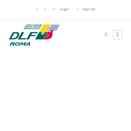
Login
Sign Up
Poesie
Ti prendo e ti
porto via