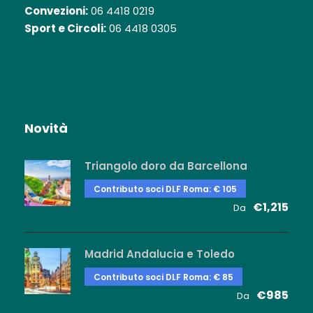
Convezioni:
06 4418 0219
Sport e Circoli:
06 4418 0305
Novità
Triangolo doro da Barcellona
Contributo soci DLF Roma: € 105
€1,215
Da
Madrid Andalucia e Toledo
Contributo soci DLF Roma: € 85
€985
Da