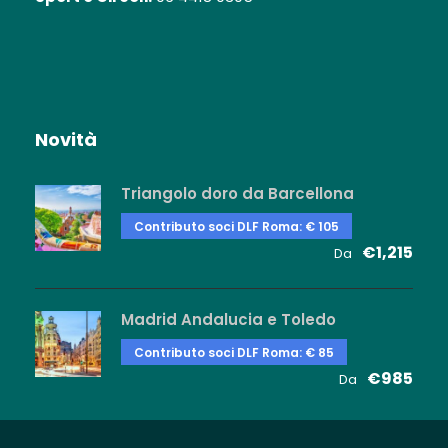
Novità
Triangolo doro da Barcellona
Contributo soci DLF Roma: € 105
€1,215
Da
Madrid Andalucia e Toledo
Contributo soci DLF Roma: € 85
€985
Da