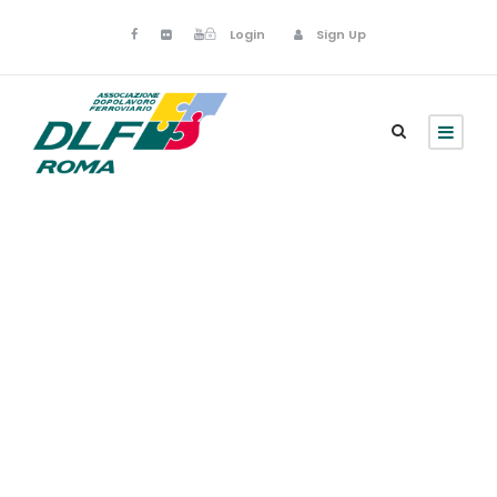
Login
Sign Up
Tesseramento
online in
costruzione