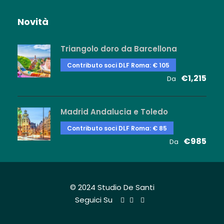
Novità
Triangolo doro da Barcellona
Contributo soci DLF Roma: € 105
€1,215
Da
Madrid Andalucia e Toledo
Contributo soci DLF Roma: € 85
€985
Da
© 2024 Studio De Santi
Seguici Su