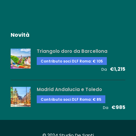
Novità
Triangolo doro da Barcellona
Contributo soci DLF Roma: € 105
€1,215
Da
Madrid Andalucia e Toledo
Contributo soci DLF Roma: € 85
€985
Da
© 2024 Studio De Santi