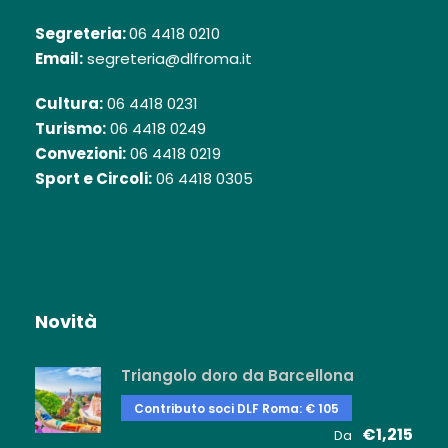
Segreteria:
06 4418 0210
Email:
segreteria@dlfroma.it
Cultura:
06 4418 0231
Turismo:
06 4418 0249
Convezioni:
06 4418 0219
Sport e Circoli:
06 4418 0305
Novità
Triangolo doro da Barcellona
Contributo soci DLF Roma: € 105
€1,215
Da