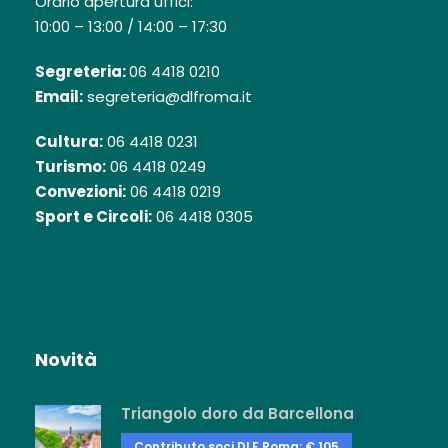
Orario apertura uffici:
10:00 – 13:00 / 14:00 – 17:30
Segreteria:
06 4418 0210
Email:
segreteria@dlfroma.it
Cultura:
06 4418 0231
Turismo:
06 4418 0249
Convezioni:
06 4418 0219
Sport e Circoli:
06 4418 0305
Novità
Triangolo doro da Barcellona
Contributo soci DLF Roma: € 105