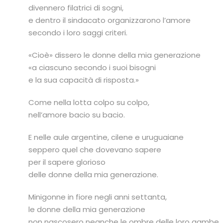
divennero filatrici di sogni,
e dentro il sindacato organizzarono l’amore
secondo i loro saggi criteri.
«Cioè» dissero le donne della mia generazione
«a ciascuno secondo i suoi bisogni
e la sua capacità di risposta.»
Come nella lotta colpo su colpo,
nell’amore bacio su bacio.
E nelle aule argentine, cilene e uruguaiane
seppero quel che dovevano sapere
per il sapere glorioso
delle donne della mia generazione.
Minigonne in fiore negli anni settanta,
le donne della mia generazione
non nascosero neanche le ombre delle loro gambe