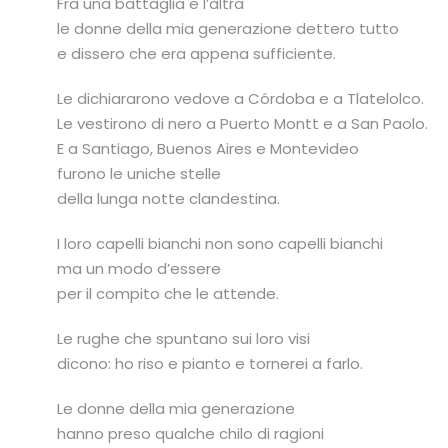
Fra una battaglia e l’altra
le donne della mia generazione dettero tutto
e dissero che era appena sufficiente.
Le dichiararono vedove a Córdoba e a Tlatelolco.
Le vestirono di nero a Puerto Montt e a San Paolo.
E a Santiago, Buenos Aires e Montevideo
furono le uniche stelle
della lunga notte clandestina.
I loro capelli bianchi non sono capelli bianchi
ma un modo d’essere
per il compito che le attende.
Le rughe che spuntano sui loro visi
dicono: ho riso e pianto e tornerei a farlo.
Le donne della mia generazione
hanno preso qualche chilo di ragioni