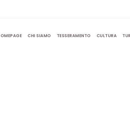
HOMEPAGE
CHI SIAMO
TESSERAMENTO
CULTURA
TU
lla mia generazio