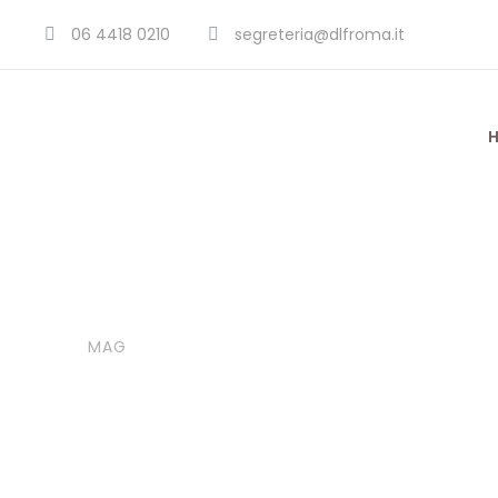
06 4418 0210
segreteria@dlfroma.it
01
Poesie
Le donne de
MAG