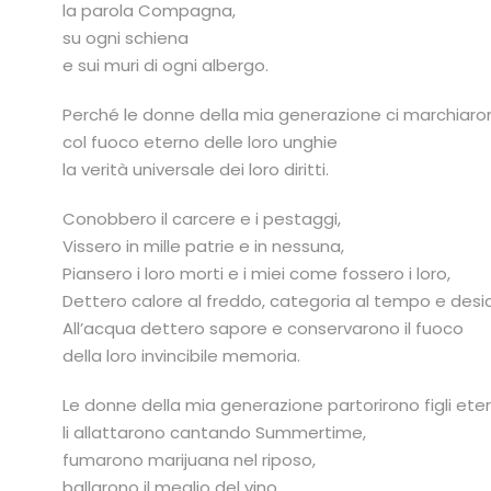
la parola Compagna,
su ogni schiena
e sui muri di ogni albergo.
Perché le donne della mia generazione ci marchiar
col fuoco eterno delle loro unghie
la verità universale dei loro diritti.
Conobbero il carcere e i pestaggi,
Vissero in mille patrie e in nessuna,
Piansero i loro morti e i miei come fossero i loro,
Dettero calore al freddo, categoria al tempo e desid
All’acqua dettero sapore e conservarono il fuoco
della loro invincibile memoria.
Le donne della mia generazione partorirono figli eter
li allattarono cantando Summertime,
fumarono marijuana nel riposo,
ballarono il meglio del vino