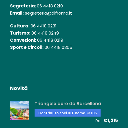
Segreteria:
06 4418 0210
Email:
segreteria@dlfroma.it
Cultura:
06 4418 0231
Turismo:
06 4418 0249
Convezioni:
06 4418 0219
Sport e Circoli:
06 4418 0305
Novità
Triangolo doro da Barcellona
Contributo soci DLF Roma: € 105
€1,215
Da