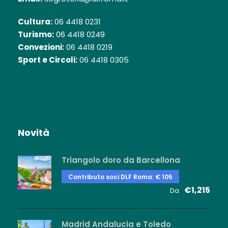
Cultura:
06 4418 0231
Turismo:
06 4418 0249
Convezioni:
06 4418 0219
Sport e Circoli:
06 4418 0305
Novità
Triangolo doro da Barcellona
Contributo soci DLF Roma: € 105
€1,215
Da
Madrid Andalucia e Toledo