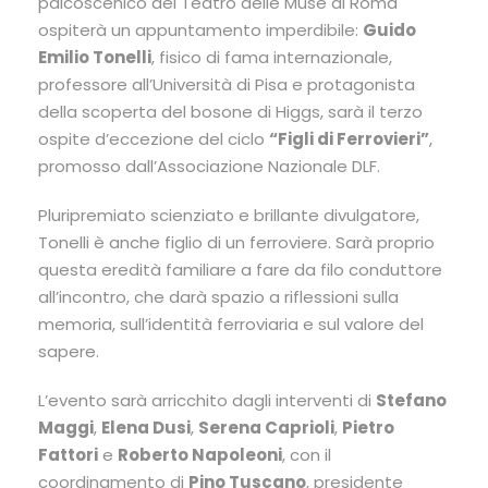
palcoscenico del Teatro delle Muse di Roma
ospiterà un appuntamento imperdibile:
Guido
Emilio Tonelli
, fisico di fama internazionale,
professore all’Università di Pisa e protagonista
della scoperta del bosone di Higgs, sarà il terzo
ospite d’eccezione del ciclo
“Figli di Ferrovieri”
,
promosso dall’Associazione Nazionale DLF.
Pluripremiato scienziato e brillante divulgatore,
Tonelli è anche figlio di un ferroviere. Sarà proprio
questa eredità familiare a fare da filo conduttore
all’incontro, che darà spazio a riflessioni sulla
memoria, sull’identità ferroviaria e sul valore del
sapere.
L’evento sarà arricchito dagli interventi di
Stefano
Maggi
,
Elena Dusi
,
Serena Caprioli
,
Pietro
Fattori
e
Roberto Napoleoni
, con il
coordinamento di
Pino Tuscano
, presidente