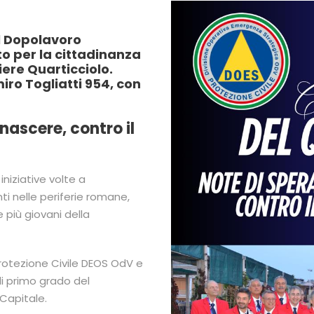
l Dopolavoro
to per la cittadinanza
iere Quarticciolo.
miro Togliatti 954, con
nascere, contro il
iniziative volte a
ti nelle periferie romane,
più giovani della
rotezione Civile DEOS OdV e
i primo grado del
 Capitale.