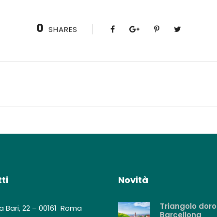
0
SHARES
ti
Novità
Triangolo doro
a Bari, 22 – 00161 Roma
Barcellona