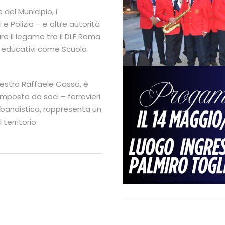
 del Municipio, i
 e Polizia – e altre autorità
re il legame tra il DLF Roma
tti educativi come Scuola
aestro Raffaele Cassa, è
mposta da soci – ferrovieri
 bandistica, rappresenta un
territorio.