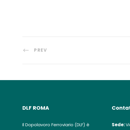
PREV
DLF ROMA
Contat
Il Dopolavoro Ferroviario (DLF) è
Sede:
Vi