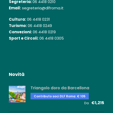
Segreteria:
06 4418 0210
Email:
segreteria@dlfroma.it
Cultura:
06 4418 0231
Turismo:
06 4418 0249
Convezioni:
06 4418 0219
Sport e Circoli:
06 4418 0305
Novità
Triangolo doro da Barcellona
Contributo soci DLF Roma: € 105
€1,215
Da