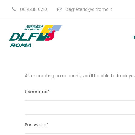
06 4418 0210
segreteria@dlfroma.it
After creating an account, you'll be able to track y
Username
*
Password
*