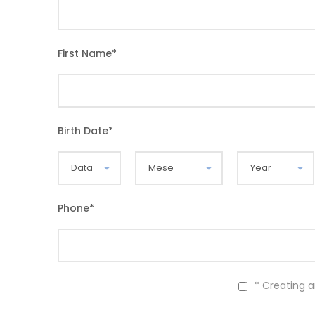
First Name
*
Birth Date
*
Phone
*
* Creating 