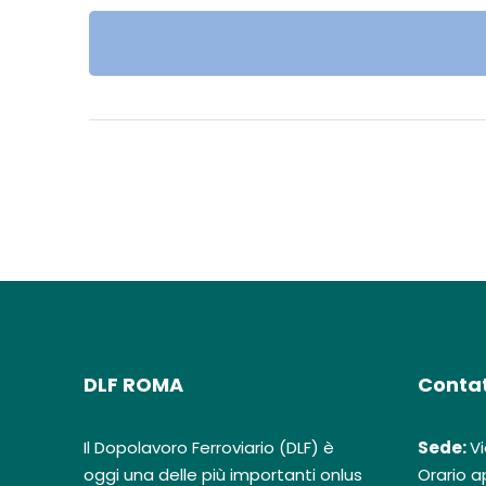
DLF ROMA
Contat
Il Dopolavoro Ferroviario (DLF) è
Sede:
Vi
oggi una delle più importanti onlus
Orario ap