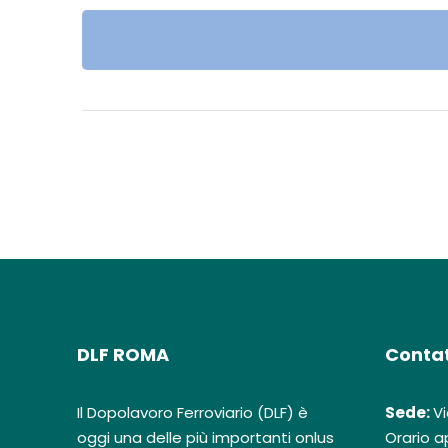
DLF ROMA
Contat
Il Dopolavoro Ferroviario (DLF) è
Sede:
Vi
oggi una delle più importanti onlus
Orario ap