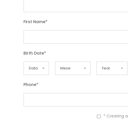
First Name
*
Birth Date
*
Phone
*
* Creating 