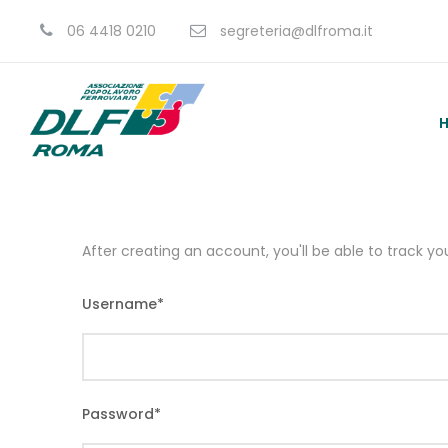
06 4418 0210
segreteria@dlfroma.it
After creating an account, you'll be able to track y
Username
*
Password
*