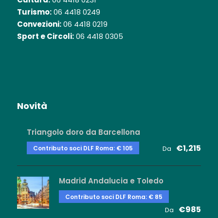
Turismo:
06 4418 0249
Convezioni:
06 4418 0219
Sport e Circoli:
06 4418 0305
Novità
Triangolo doro da Barcellona
€1,215
Contributo soci DLF Roma: € 105
Da
Madrid Andalucia e Toledo
Contributo soci DLF Roma: € 85
€985
Da