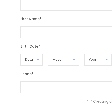
First Name
*
Birth Date
*
Phone
*
* Creating 