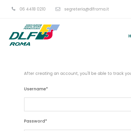
06 4418 0210
segreteria@dlfroma.it
After creating an account, you'll be able to track y
Username
*
Password
*