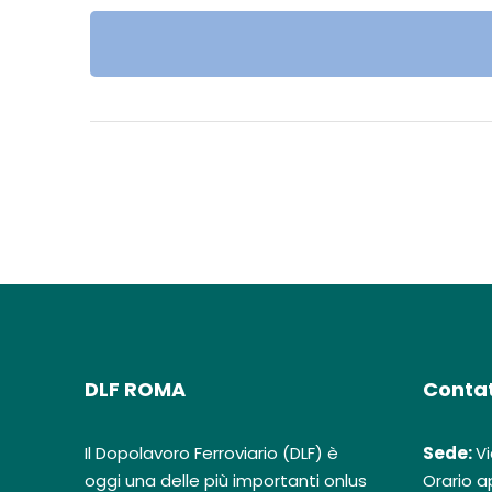
DLF ROMA
Contat
Il Dopolavoro Ferroviario (DLF) è
Sede:
Vi
oggi una delle più importanti onlus
Orario ap