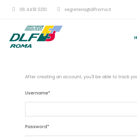
06 4418 0210
segreteria@dlfroma.it
After creating an account, you'll be able to track y
Username
*
Password
*