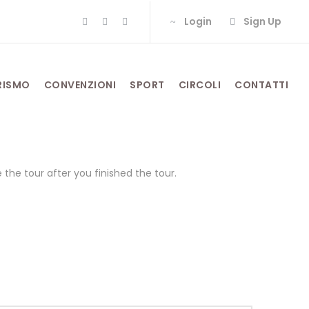
Login
Sign Up
RISMO
CONVENZIONI
SPORT
CIRCOLI
CONTATTI
the tour after you finished the tour.