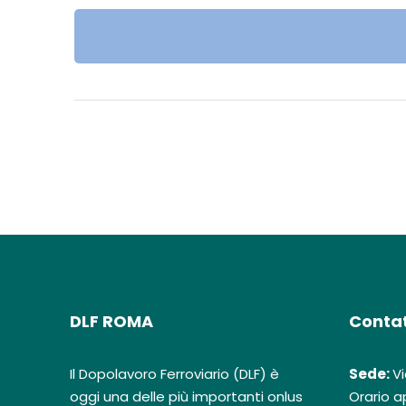
DLF ROMA
Contat
Il Dopolavoro Ferroviario (DLF) è
Sede:
Vi
oggi una delle più importanti onlus
Orario ap