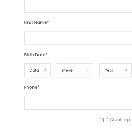
First Name
*
Birth Date
*
Phone
*
* Creating 